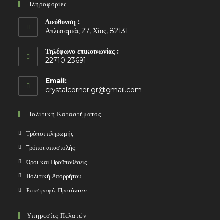
Πληροφορίες
Διεύθυνση :
Απλωταριάς 27, Χίος, 82131
Τηλέφωνο επικοινωνίας :
22710 23691
Email:
Opens
crystalcorner.gr@gmail.com
in
your
Πολιτική Καταστήματος
application
Τρόποι πληρωμής
Tρόποι αποστολής
Όροι και Προϋποθέσεις
Πολιτική Απορρήτου
Επιστροφές Προϊόντων
Υπηρεσίες Πελατών