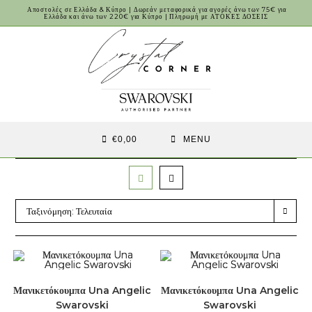
Skip
Αποστολές σε Ελλάδα & Κύπρο | Δωρεάν μεταφορικά για αγορές άνω των 75€ για
Ελλάδα και άνω των 220€ για Κύπρο | Πληρωμή με ΑΤΟΚΕΣ ΔΟΣΕΙΣ
to
content
€
0,00
MENU
Ταξινόμηση: Τελευταία
Μανικετόκουμπα Una Angelic
Μανικετόκουμπα Una Angelic
Swarovski
Swarovski