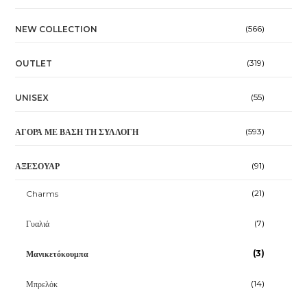
(566)
NEW COLLECTION
(319)
OUTLET
(55)
UNISEX
(593)
ΑΓΟΡΆ ΜΕ ΒΆΣΗ ΤΗ ΣΥΛΛΟΓΉ
(91)
ΑΞΕΣΟΥΆΡ
(21)
Charms
(7)
Γυαλιά
(3)
Μανικετόκουμπα
(14)
Μπρελόκ