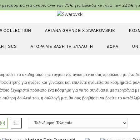
ν μεταφορικά για αγορές άνω των 75€ για Ελλάδα και άνω των 220€ 
W COLLECTION
ARIANA GRANDE X SWAROVSKI®
ΚΟΣ
ΛΗ | SCS
ΑΓΟΡΆ ΜΕ ΒΆΣΗ ΤΗ ΣΥΛΛΟΓΉ
ΔΏΡΑ
UN
ιορτάστε το ακαδημαϊκό επίτευγμα ενός αγαπημένου σας προσώπου με ένα δ
ποφοίτησης για άνδρες και γυναίκες και επιλέξτε ανάμεσα σε κοσμήματα, ρολόγ
άποιο ξεχωριστό πρόσωπο ένα κόσμημα για να το συνδυάσει με περηφάνια με τ
η σκληρή δουλειά του, η συλλογή μας θα σας βοηθήσει να βρείτε το κατάλλη