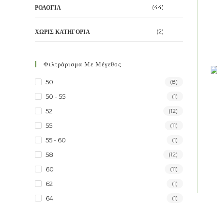
(44)
ΡΟΛΌΓΙΑ
(2)
ΧΩΡΊΣ ΚΑΤΗΓΟΡΊΑ
Φιλτράρισμα Με Μέγεθος
50
(8)
50 - 55
(1)
52
(12)
55
(11)
55 - 60
(1)
58
(12)
60
(11)
62
(1)
64
(1)