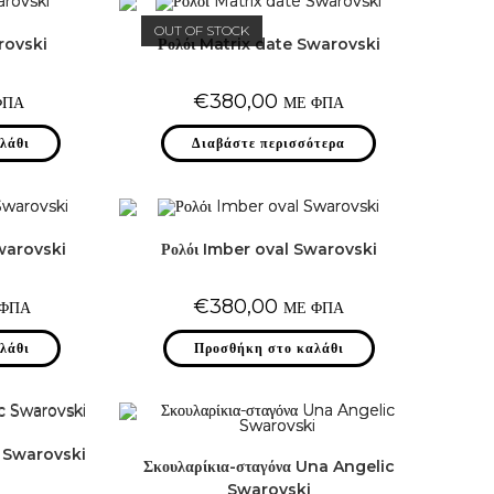
OUT OF STOCK
rovski
Ρολόι Matrix date Swarovski
€
380,00
ΦΠΑ
ΜΕ ΦΠΑ
λάθι
Διαβάστε περισσότερα
Swarovski
Ρολόι Imber oval Swarovski
€
380,00
 ΦΠΑ
ΜΕ ΦΠΑ
λάθι
Προσθήκη στο καλάθι
c Swarovski
Σκουλαρίκια-σταγόνα Una Angelic
Swarovski