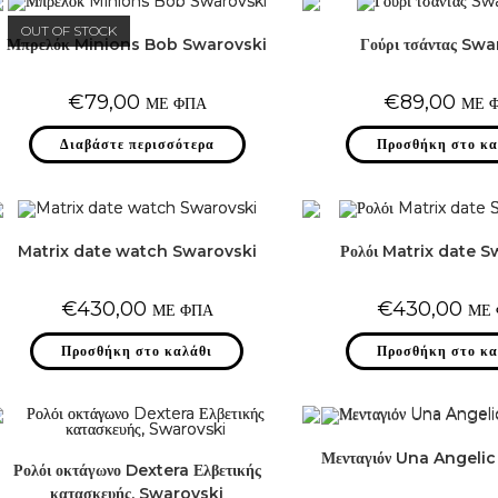
OUT OF STOCK
Μπρελόκ Minions Bob Swarovski
Γούρι τσάντας Swa
€
79,00
€
89,00
ΜΕ ΦΠΑ
ΜΕ 
Διαβάστε περισσότερα
Προσθήκη στο κα
Matrix date watch Swarovski
Ρολόι Matrix date 
€
430,00
€
430,00
ΜΕ ΦΠΑ
ΜΕ
Προσθήκη στο καλάθι
Προσθήκη στο κα
Μενταγιόν Una Angeli
Ρολόι οκτάγωνο Dextera Ελβετικής
κατασκευής, Swarovski