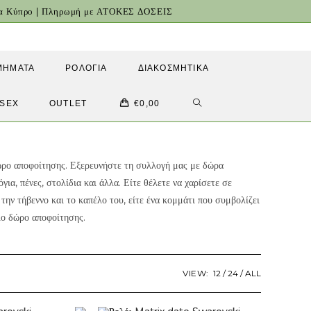
για Κύπρο | Πληρωμή με ΑΤΟΚΕΣ ΔΟΣΕΙΣ
ΜΉΜΑΤΑ
ΡΟΛΌΓΙΑ
ΔΙΑΚΟΣΜΗΤΙΚΆ
TOGGLE
ISEX
OUTLET
€
0,00
WEBSITE
ώρο αποφοίτησης. Εξερευνήστε τη συλλογή μας με δώρα
SEARCH
ια, πένες, στολίδια και άλλα. Είτε θέλετε να χαρίσετε σε
ην τήβεννο και το καπέλο του, είτε ένα κομμάτι που συμβολίζει
λο δώρο αποφοίτησης.
VIEW:
12
24
ALL