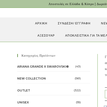
Skip
Αποστολές σε Ελλάδα & Κύπρο | Δωρεά
to
content
ΑΡΧΙΚΉ
ΣΎΝΔΕΣΗ/ ΕΓΓΡΑΦΉ
NE
ΑΞΕΣΟΥΆΡ
ΑΠΟΚΛΕΙΣΤΙΚΑ ΓΙΑ ΤΑ ΜΕ
Κατηγορίες Προϊόντων
Γ
α
(43)
ARIANA GRANDE X SWAROVSKI®
κ
τ
(561)
NEW COLLECTION
(322)
OUTLET
(55)
UNISEX