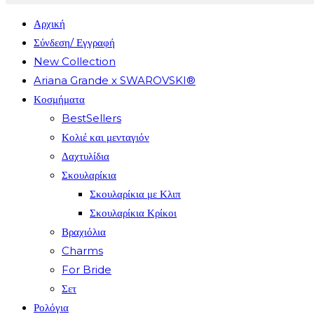
SEARCH
Αρχική
Σύνδεση/ Εγγραφή
New Collection
Ariana Grande x SWAROVSKI®
Κοσμήματα
BestSellers
Κολιέ και μενταγιόν
Δαχτυλίδια
Σκουλαρίκια
Σκουλαρίκια με Κλιπ
Σκουλαρίκια Κρίκοι
Βραχιόλια
Charms
For Bride
Σετ
Ρολόγια