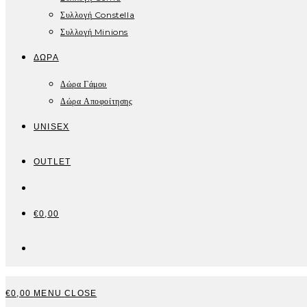
Συλλογή Constella
Συλλογή Minions
ΔΏΡΑ
Δώρα Γάμου
Δώρα Αποφοίτησης
UNISEX
OUTLET
€
0,00
TOGGLE
WEBSITE
€
0,00
MENU
CLOSE