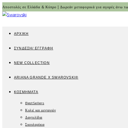
Skip
Αποστολές σε Ελλάδα & Κύπρο | Δωρεάν μεταφορικά για αγορές άνω 
to
content
ΑΡΧΙΚΉ
ΣΎΝΔΕΣΗ/ ΕΓΓΡΑΦΉ
NEW COLLECTION
ARIANA GRANDE X SWAROVSKI®
ΚΟΣΜΉΜΑΤΑ
BestSellers
Κολιέ και μενταγιόν
Δαχτυλίδια
Σκουλαρίκια