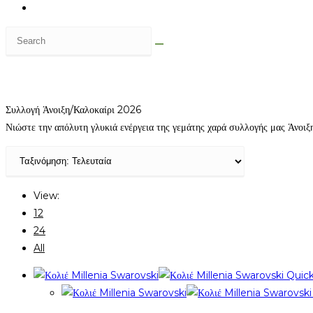
Toggle
website
Search
search
this
website
Συλλογή Άνοιξη/Καλοκαίρι 2026
Νιώστε την απόλυτη γλυκιά ενέργεια της γεμάτης χαρά συλλογής μας Άνοι
View:
12
24
All
Quick