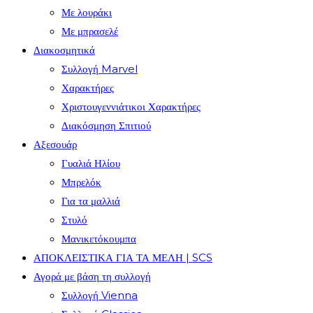
Με λουράκι
Με μπρασελέ
Διακοσμητικά
Συλλογή Marvel
Χαρακτήρες
Χριστουγεννιάτικοι Χαρακτήρες
Διακόσμηση Σπιτιού
Αξεσουάρ
Γυαλιά Ηλίου
Μπρελόκ
Για τα μαλλιά
Στυλό
Μανικετόκουμπα
ΑΠΟΚΛΕΙΣΤΙΚΑ ΓΙΑ ΤΑ ΜΕΛΗ | SCS
Αγορά με βάση τη συλλογή
Συλλογή Vienna