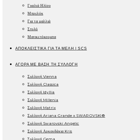
Γυαλιά Ηλίου
Μπρελόκ
Για τα μαλλιά
Στυλό
Μανικετόκουμπα
ΑΠΟΚΛΕΙΣΤΙΚΑ ΓΙΑ ΤΑ ΜΕΛΗ | SCS
ΑΓΟΡΆ ΜΕ ΒΆΣΗ ΤΗ ΣΥΛΛΟΓΉ
Συλλογή Vienna
Συλλογή Classica
Συλλογή Idyllia
Συλλογή Millenia
Συλλογή Matrix
Συλλογή Ariana Grande x SWAROVSKI®
Συλλογή Swarovski Angelic
Συλλογή Αρκουδάκια Kris
Συλλογή Gema