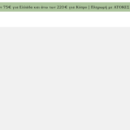
των 75€ για Ελλάδα και άνω των 220€ για Κύπρο | Πληρωμή με ΑΤΟΚΕ