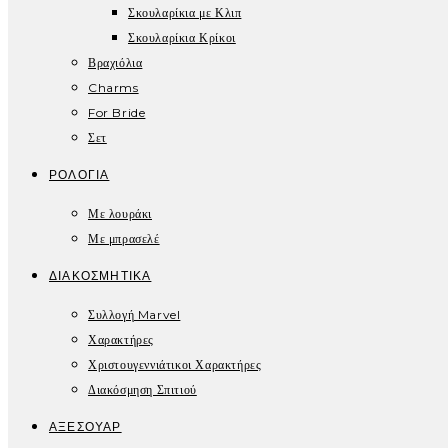
Σκουλαρίκια με Κλιπ
Σκουλαρίκια Κρίκοι
Βραχιόλια
Charms
For Bride
Σετ
ΡΟΛΌΓΙΑ
Με λουράκι
Με μπρασελέ
ΔΙΑΚΟΣΜΗΤΙΚΆ
Συλλογή Marvel
Χαρακτήρες
Χριστουγεννιάτικοι Χαρακτήρες
Διακόσμηση Σπιτιού
ΑΞΕΣΟΥΆΡ