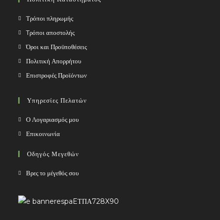
application
Τρόποι πληρωμής
Tρόποι αποστολής
Όροι και Προϋποθέσεις
Πολιτική Απορρήτου
Επιστροφές Προϊόντων
Υπηρεσίες Πελατών
Ο Λογαριασμός μου
Επικοινωνία
Οδηγός Μεγεθών
Βρες το μέγεθός σου