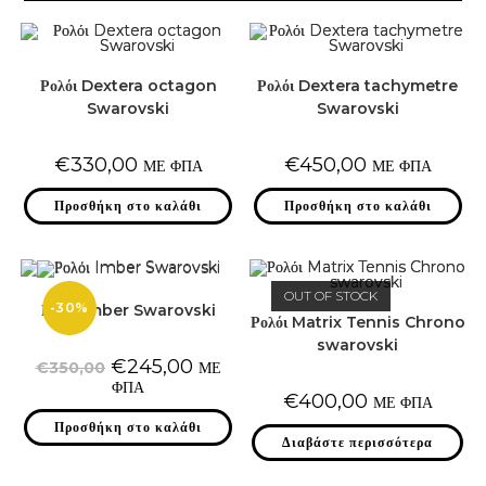
Ρολόι Dextera octagon
Ρολόι Dextera tachymetre
Swarovski
Swarovski
€
330,00
€
450,00
ΜΕ ΦΠΑ
ΜΕ ΦΠΑ
Προσθήκη στο καλάθι
Προσθήκη στο καλάθι
OUT OF STOCK
-30%
Ρολόι Imber Swarovski
Ρολόι Matrix Tennis Chrono
swarovski
Original
Η
€
245,00
€
350,00
ΜΕ
price
τρέχουσα
ΦΠΑ
was:
τιμή
€
400,00
ΜΕ ΦΠΑ
€350,00.
είναι:
€245,00.
Προσθήκη στο καλάθι
Διαβάστε περισσότερα