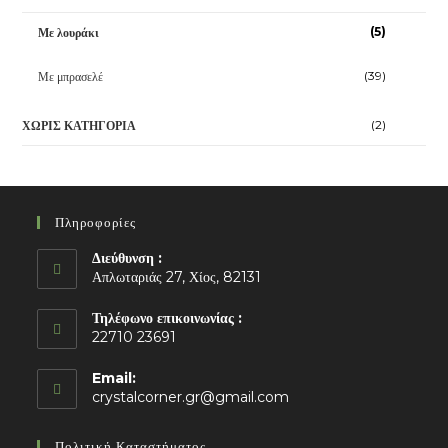
(5)
Με λουράκι
(39)
Με μπρασελέ
(2)
ΧΩΡΊΣ ΚΑΤΗΓΟΡΊΑ
Πληροφορίες
Διεύθυνση :
Απλωταριάς 27, Χίος, 82131
Τηλέφωνο επικοινωνίας :
22710 23691
Email:
Opens
crystalcorner.gr@gmail.com
in
your
Πολιτική Καταστήματος