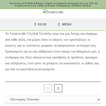
Skip
Αποστολές σε Ελλάδα & Κύπρο | Δωρεάν μεταφορικά για αγορές άνω των 75€ για
Ελλάδα και άνω των 220€ για Κύπρο | Πληρωμή με ΑΤΟΚΕΣ ΔΟΣΕΙΣ
to
content
€
0,00
MENU
Το Swarovski Crystal Society είναι ένα μία Λέσχη που διαφέρει
από κάθε άλλη, ένα μέρος όπου οι λάτρεις των κρυστάλλων, οι
γνώστες και οι συλλέκτες μπορούν να απογειώσουν τα όνειρά τους.
Σχεδιασμένο για να σας καθηλώσει στον κόσμο των θαυμάτων μας, η
συνδρομή σας δίνει αποκλειστική πρόσβαση σε προϊόντα, προνόμια
και εκδηλώσεις, έτσι ώστε να μπορείτε να ικανοποιείτε το πάθος σας
για όλα τα κρυστάλλινα αντικείμενα.