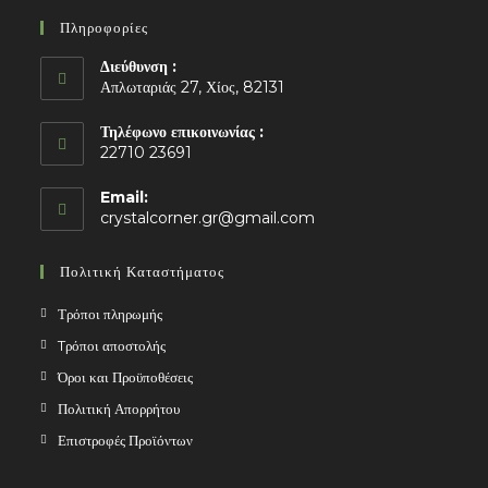
Πληροφορίες
Διεύθυνση :
Απλωταριάς 27, Χίος, 82131
Τηλέφωνο επικοινωνίας :
22710 23691
Email:
Opens
crystalcorner.gr@gmail.com
in
your
Πολιτική Καταστήματος
application
Τρόποι πληρωμής
Tρόποι αποστολής
Όροι και Προϋποθέσεις
Πολιτική Απορρήτου
Επιστροφές Προϊόντων