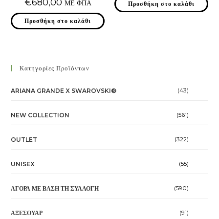
€
680,00
ΜΕ ΦΠΑ
Προσθήκη στο καλάθι
Προσθήκη στο καλάθι
Κατηγορίες Προϊόντων
(43)
ARIANA GRANDE X SWAROVSKI®
(561)
NEW COLLECTION
(322)
OUTLET
(55)
UNISEX
(590)
ΑΓΟΡΆ ΜΕ ΒΆΣΗ ΤΗ ΣΥΛΛΟΓΉ
(91)
ΑΞΕΣΟΥΆΡ