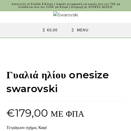
Skip
Αποστολές σε Ελλάδα & Κύπρο | Δωρεάν μεταφορικά για αγορές άνω των 75€ για
Ελλάδα και άνω των 220€ για Κύπρο | Πληρωμή με ΑΤΟΚΕΣ ΔΟΣΕΙΣ
to
content
€
0,00
MENU
Γυαλιά ηλίου onesize
swarovski
€
179,00
ΜΕ ΦΠΑ
Τετράγωνο σχήμα, Καφέ