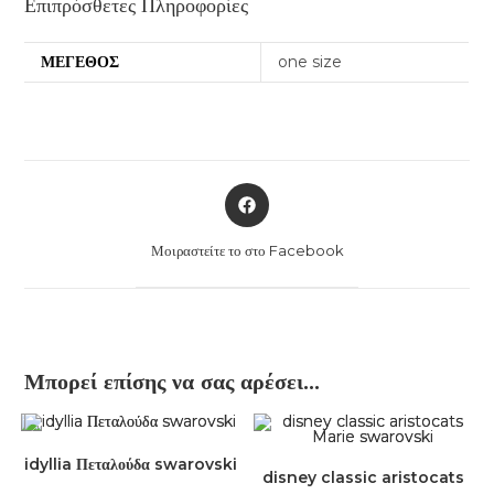
Επιπρόσθετες Πληροφορίες
ΜΈΓΕΘΟΣ
one size
Opens
in
a
Μοιραστείτε το στο Facebook
new
window
Μπορεί επίσης να σας αρέσει…
idyllia Πεταλούδα swarovski
disney classic aristocats