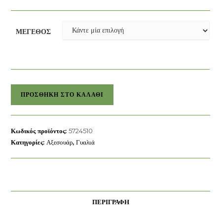
ΜΈΓΕΘΟΣ
Γυαλιά
ΠΡΟΣΘΉΚΗ ΣΤΟ ΚΑΛΆΘΙ
ηλίου
onesize
swarovski
Κωδικός προϊόντος:
5724510
ποσότητα
Κατηγορίες:
Αξεσουάρ
,
Γυαλιά
ΠΕΡΙΓΡΑΦΉ