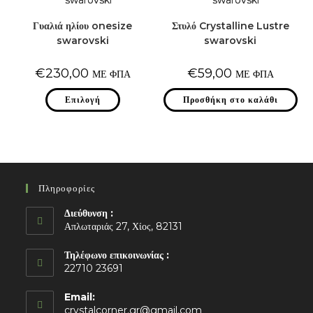
Γυαλιά ηλίου onesize
Στυλό Crystalline Lustre
swarovski
swarovski
€
230,00
€
59,00
ΜΕ ΦΠΑ
ΜΕ ΦΠΑ
Αυτό
Επιλογή
Προσθήκη στο καλάθι
το
προϊόν
έχει
πολλαπλές
παραλλαγές.
Οι
επιλογές
μπορούν
να
Πληροφορίες
επιλεγούν
στη
σελίδα
Διεύθυνση :
του
Απλωταριάς 27, Χίος, 82131
προϊόντος
Τηλέφωνο επικοινωνίας :
22710 23691
Email:
Opens
crystalcorner.gr@gmail.com