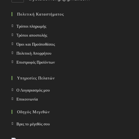
in
your
Πολιτική Καταστήματος
application
Τρόποι πληρωμής
Tρόποι αποστολής
Όροι και Προϋποθέσεις
Πολιτική Απορρήτου
Επιστροφές Προϊόντων
Υπηρεσίες Πελατών
Ο Λογαριασμός μου
Επικοινωνία
Οδηγός Μεγεθών
Βρες το μέγεθός σου