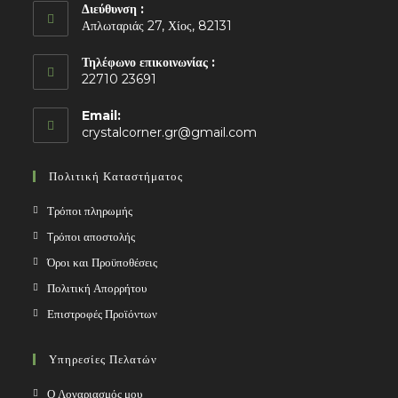
Διεύθυνση :
Απλωταριάς 27, Χίος, 82131
Τηλέφωνο επικοινωνίας :
22710 23691
Email:
Opens
crystalcorner.gr@gmail.com
in
your
Πολιτική Καταστήματος
application
Τρόποι πληρωμής
Tρόποι αποστολής
Όροι και Προϋποθέσεις
Πολιτική Απορρήτου
Επιστροφές Προϊόντων
Υπηρεσίες Πελατών
Ο Λογαριασμός μου