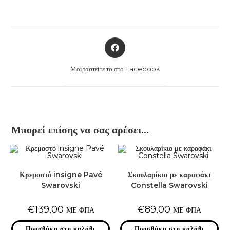
Opens
in
a
Μοιραστείτε το στο Facebook
new
window
Μπορεί επίσης να σας αρέσει…
Κρεμαστό insigne Pavé
Σκουλαρίκια με καραφάκι
Swarovski
Constella Swarovski
€
139,00
€
89,00
ΜΕ ΦΠΑ
ΜΕ ΦΠΑ
Προσθήκη στο καλάθι
Προσθήκη στο καλάθι