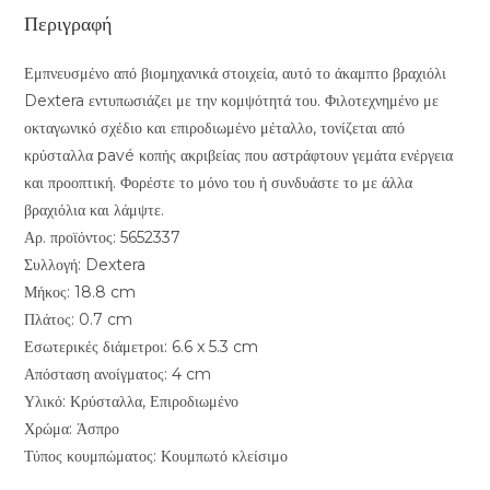
Περιγραφή
Εμπνευσμένο από βιομηχανικά στοιχεία, αυτό το άκαμπτο βραχιόλι
Dextera εντυπωσιάζει με την κομψότητά του. Φιλοτεχνημένο με
οκταγωνικό σχέδιο και επιροδιωμένο μέταλλο, τονίζεται από
κρύσταλλα pavé κοπής ακριβείας που αστράφτουν γεμάτα ενέργεια
και προοπτική. Φορέστε το μόνο του ή συνδυάστε το με άλλα
βραχιόλια και λάμψτε.
Αρ. προϊόντος: 5652337
Συλλογή: Dextera
Μήκος: 18.8 cm
Πλάτος: 0.7 cm
Εσωτερικές διάμετροι: 6.6 x 5.3 cm
Απόσταση ανοίγματος: 4 cm
Υλικό: Κρύσταλλα, Επιροδιωμένο
Χρώμα: Άσπρο
Τύπος κουμπώματος: Κουμπωτό κλείσιμο