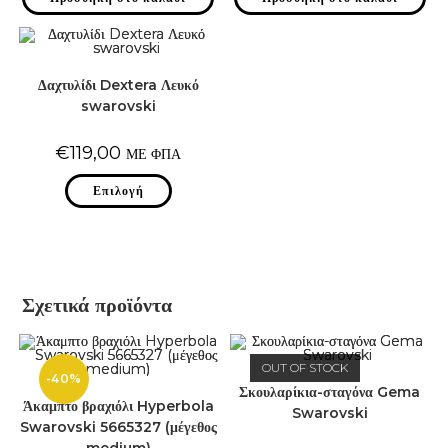
Δαχτυλίδι Dextera Λευκό
swarovski
€
119,00
ΜΕ ΦΠΑ
Αυτό
Επιλογή
το
προϊόν
έχει
πολλαπλές
παραλλαγές.
Οι
επιλογές
μπορούν
Σχετικά προϊόντα
να
επιλεγούν
στη
σελίδα
του
OUT OF STOCK
προϊόντος
-40%
Σκουλαρίκια-σταγόνα Gema
Άκαμπτο βραχιόλι Hyperbola
Swarovski
Swarovski 5665327 (μέγεθος
medium)