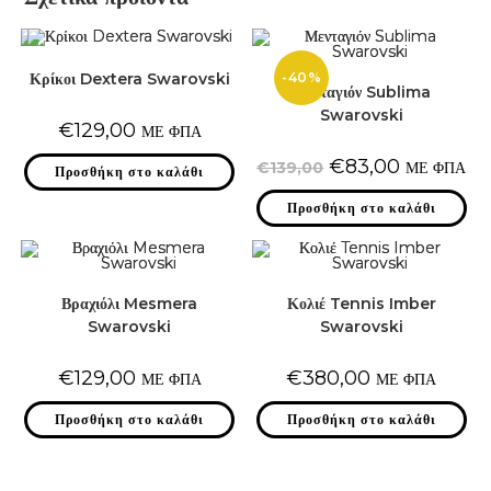
-40%
Κρίκοι Dextera Swarovski
Μενταγιόν Sublima
Swarovski
€
129,00
ΜΕ ΦΠΑ
Original
Η
€
83,00
€
139,00
ΜΕ ΦΠΑ
Προσθήκη στο καλάθι
price
τρέχουσα
was:
τιμή
Προσθήκη στο καλάθι
€139,00.
είναι:
€83,00.
Βραχιόλι Mesmera
Κολιέ Tennis Imber
Swarovski
Swarovski
€
129,00
€
380,00
ΜΕ ΦΠΑ
ΜΕ ΦΠΑ
Προσθήκη στο καλάθι
Προσθήκη στο καλάθι