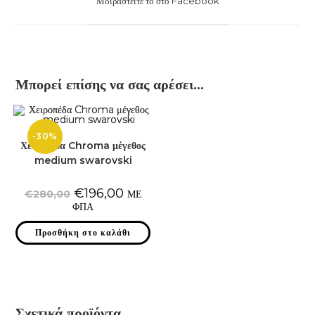
Μοιραστείτε το στο Facebook
new
window
Μπορεί επίσης να σας αρέσει…
-30%
Χειροπέδα Chroma μέγεθος
medium swarovski
Original
Η
€
196,00
€
280,00
ΜΕ
price
τρέχουσα
ΦΠΑ
was:
τιμή
€280,00.
είναι:
€196,00.
Προσθήκη στο καλάθι
Σχετικά προϊόντα