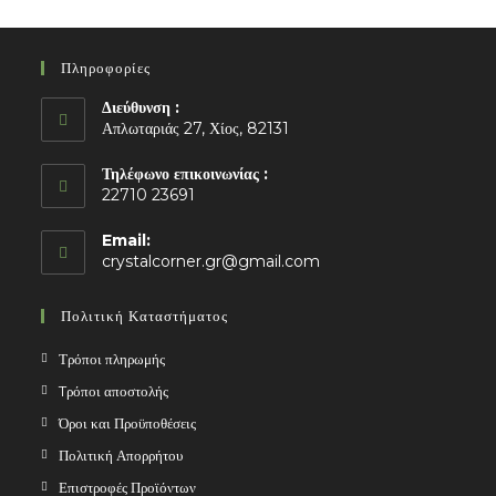
Πληροφορίες
Διεύθυνση :
Απλωταριάς 27, Χίος, 82131
Τηλέφωνο επικοινωνίας :
22710 23691
Email:
Opens
crystalcorner.gr@gmail.com
in
your
Πολιτική Καταστήματος
application
Τρόποι πληρωμής
Tρόποι αποστολής
Όροι και Προϋποθέσεις
Πολιτική Απορρήτου
Επιστροφές Προϊόντων