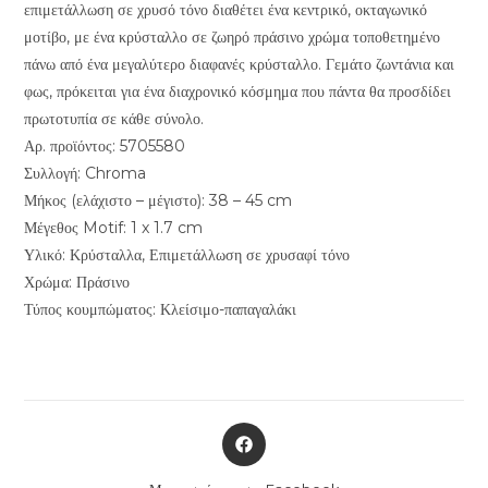
επιμετάλλωση σε χρυσό τόνο διαθέτει ένα κεντρικό, οκταγωνικό
μοτίβο, με ένα κρύσταλλο σε ζωηρό πράσινο χρώμα τοποθετημένο
πάνω από ένα μεγαλύτερο διαφανές κρύσταλλο. Γεμάτο ζωντάνια και
φως, πρόκειται για ένα διαχρονικό κόσμημα που πάντα θα προσδίδει
πρωτοτυπία σε κάθε σύνολο.
Αρ. προϊόντος: 5705580
Συλλογή: Chroma
Μήκος (ελάχιστο – μέγιστο): 38 – 45 cm
Μέγεθος Motif: 1 x 1.7 cm
Υλικό: Κρύσταλλα, Επιμετάλλωση σε χρυσαφί τόνο
Χρώμα: Πράσινο
Τύπος κουμπώματος: Κλείσιμο-παπαγαλάκι
Opens
in
a