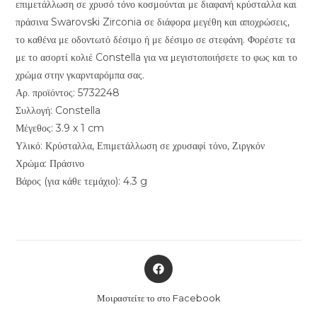
επιμετάλλωση σε χρυσό τόνο κοσμούνται με διαφανή κρύσταλλα και
πράσινα Swarovski Zirconia σε διάφορα μεγέθη και αποχρώσεις,
το καθένα με οδοντωτό δέσιμο ή με δέσιμο σε στεφάνη. Φορέστε τα
με το ασορτί κολιέ Constella για να μεγιστοποιήσετε το φως και το
χρώμα στην γκαρνταρόμπα σας.
Αρ. προϊόντος: 5732248
Συλλογή: Constella
Μέγεθος: 3.9 x 1 cm
Υλικό: Κρύσταλλα, Επιμετάλλωση σε χρυσαφί τόνο, Ζιργκόν
Χρώμα: Πράσινο
Βάρος (για κάθε τεμάχιο): 4.3 g
Opens
in
a
Μοιραστείτε το στο Facebook
new