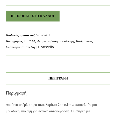
Σκουλαρίκια-
ΠΡΟΣΘΉΚΗ ΣΤΟ ΚΑΛΆΘΙ
σταγόνα
Constella
Swarovski
Κωδικός προϊόντος:
5732248
ποσότητα
Κατηγορίες:
Outlet
,
Αγορά με βάση τη συλλογή
,
Κοσμήματα
,
Σκουλαρίκια
,
Συλλογή Constella
ΠΕΡΙΓΡΑΦΉ
Περιγραφή
Αυτά τα υπέρλαμπρα σκουλαρίκια Constella αποτελούν μια
μοναδική επιλογή για έντονη αυτοέκφραση. Οι σειρές με