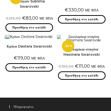
Μενταγιόν Sublima
Swarovski
€
330,00
ΜΕ ΦΠΑ
Original
Η
€
83,00
€
139,00
ΜΕ ΦΠΑ
Προσθήκη στο καλάθι
price
τρέχουσα
was:
τιμή
Προσθήκη στο καλάθι
€139,00.
είναι:
€83,00.
-30%
Κρίκοι Dextera Swarovski
Σκουλαρίκια-σταγόνα
Mesmera Swarovski
€
119,00
ΜΕ ΦΠΑ
Original
Η
€
111,00
€
159,00
ΜΕ ΦΠΑ
Προσθήκη στο καλάθι
price
τρέχουσα
was:
τιμή
Προσθήκη στο καλάθι
€159,00.
είναι:
€111,00.
Πληροφορίες