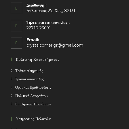
Διεύθυνση :
Απλωταριάς 27, Χίος, 82131
Τηλέφωνο επικοινωνίας :
22710 23691
Email:
Opens
crystalcorner.gr@gmail.com
in
your
Πολιτική Καταστήματος
application
Τρόποι πληρωμής
Tρόποι αποστολής
Όροι και Προϋποθέσεις
Πολιτική Απορρήτου
Επιστροφές Προϊόντων
Υπηρεσίες Πελατών