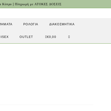
για Κύπρο | Πληρωμή με ΑΤΟΚΕΣ ΔΟΣΕΙΣ
ΜΉΜΑΤΑ
ΡΟΛΌΓΙΑ
ΔΙΑΚΟΣΜΗΤΙΚΆ
TOGGLE
NISEX
OUTLET
€
0,00
WEBSITE
SEARCH