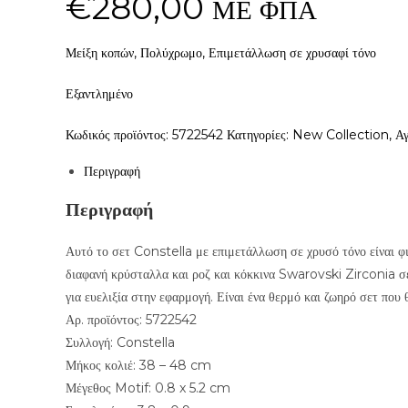
€
280,00
ΜΕ ΦΠΑ
Μείξη κοπών, Πολύχρωμο, Επιμετάλλωση σε χρυσαφί τόνο
Εξαντλημένο
Κωδικός προϊόντος:
5722542
Κατηγορίες:
New Collection
,
Αγ
Περιγραφή
Περιγραφή
Αυτό το σετ Constella με επιμετάλλωση σε χρυσό τόνο είναι φι
διαφανή κρύσταλλα και ροζ και κόκκινα Swarovski Zirconia σε
για ευελιξία στην εφαρμογή. Είναι ένα θερμό και ζωηρό σετ που 
Αρ. προϊόντος: 5722542
Συλλογή: Constella
Μήκος κολιέ: 38 – 48 cm
Μέγεθος Motif: 0.8 x 5.2 cm