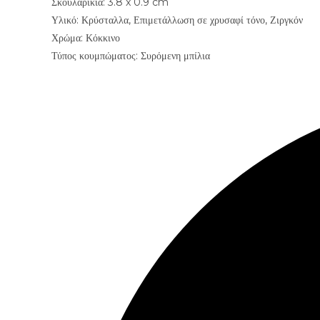
Σκουλαρίκια: 3.8 x 0.9 cm
Υλικό: Κρύσταλλα, Επιμετάλλωση σε χρυσαφί τόνο, Ζιργκόν
Χρώμα: Κόκκινο
Τύπος κουμπώματος: Συρόμενη μπίλια
Opens
in
a
new
window