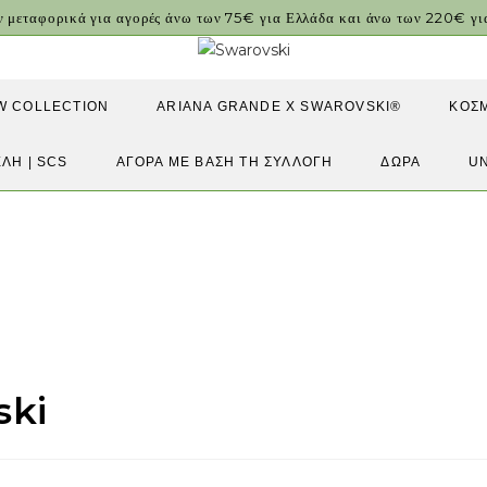
ν μεταφορικά για αγορές άνω των 75€ για Ελλάδα και άνω των 220€ 
W COLLECTION
ARIANA GRANDE X SWAROVSKI®
ΚΟΣ
ΕΛΗ | SCS
ΑΓΟΡΆ ΜΕ ΒΆΣΗ ΤΗ ΣΥΛΛΟΓΉ
ΔΏΡΑ
U
ski