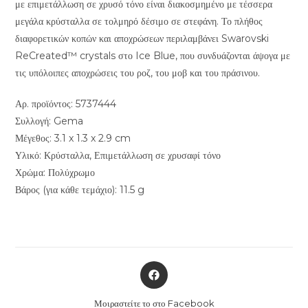
με επιμετάλλωση σε χρυσό τόνο είναι διακοσμημένο με τέσσερα
μεγάλα κρύσταλλα σε τολμηρό δέσιμο σε στεφάνη. Το πλήθος
διαφορετικών κοπών και αποχρώσεων περιλαμβάνει Swarovski
ReCreated™ crystals στο Ice Blue, που συνδυάζονται άψογα με
τις υπόλοιπες αποχρώσεις του ροζ, του μοβ και του πράσινου.
Αρ. προϊόντος: 5737444
Συλλογή: Gema
Μέγεθος: 3.1 x 1.3 x 2.9 cm
Υλικό: Κρύσταλλα, Επιμετάλλωση σε χρυσαφί τόνο
Χρώμα: Πολύχρωμο
Βάρος (για κάθε τεμάχιο): 11.5 g
Opens
in
a
Μοιραστείτε το στο Facebook