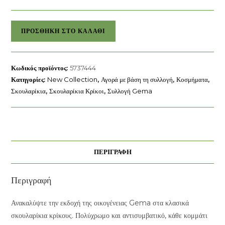
Κρίκοι
ΠΡΟΣΘΉΚΗ ΣΤΟ ΚΑΛΆΘΙ
Gema
Μείξη
κοπών
Κωδικός προϊόντος:
5737444
Swarovski
Κατηγορίες:
New Collection
,
Αγορά με βάση τη συλλογή
,
Κοσμήματα
,
ποσότητα
Σκουλαρίκια
,
Σκουλαρίκια Κρίκοι
,
Συλλογή Gema
ΠΕΡΙΓΡΑΦΉ
Περιγραφή
Ανακαλύψτε την εκδοχή της οικογένειας Gema στα κλασικά
σκουλαρίκια κρίκους. Πολύχρωμο και αντισυμβατικό, κάθε κομμάτι