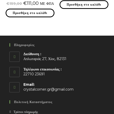
Original
Η
€
111,00
€
159,00
ΜΕ ΦΠΑ
Προσθήκη στο καλάθι
price
τρέχουσα
was:
τιμή
Προσθήκη στο καλάθι
€159,00.
είναι:
€111,00.
Πληροφορίες
Διεύθυνση :
Απλωταριάς 27, Χίος, 82131
Τηλέφωνο επικοινωνίας :
22710 23691
Email:
Opens
crystalcorner.gr@gmail.com
in
your
Πολιτική Καταστήματος
application
Τρόποι πληρωμής