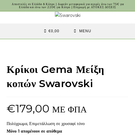
Skip
Αποστολές σε Ελλάδα & Κύπρο | Δωρεάν μεταφορικά για αγορές άνω των 75€ για
Ελλάδα και άνω των 220€ για Κύπρο | Πληρωμή με ΑΤΟΚΕΣ ΔΟΣΕΙΣ
to
content
€
0,00
MENU
Κρίκοι Gema Μείξη
κοπών Swarovski
€
179,00
ΜΕ ΦΠΑ
Πολύχρωμα, Επιμετάλλωση σε χρυσαφί τόνο
Μόνο 1 απομένουν σε απόθεμα