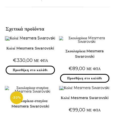
new
window
Σχετικά προϊόντα
Κολιέ Mesmera Swarovski
Σκουλαρίκια Mesmera
Swarovski
€
330,00
ΜΕ ΦΠΑ
€
89,00
ΜΕ ΦΠΑ
Προσθήκη στο καλάθι
Προσθήκη στο καλάθι
-30%
Κολιέ Mesmera Swarovski
Σκουλαρίκια-σταγόνα
Mesmera Swarovski
€
99,00
ΜΕ ΦΠΑ