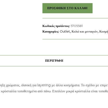
Μακρύ
ΠΡΟΣΘΉΚΗ ΣΤΟ ΚΑΛΆΘΙ
κολιέ
Chroma
Swarovski
Κωδικός προϊόντος:
5705581
ποσότητα
Κατηγορίες:
Outlet
,
Κολιέ και μενταγιόν
,
Κοσμή
ΠΕΡΙΓΡΑΦΉ
η χρώματος, ιδανική για layering με άλλα κοσμήματα. Το σχέδιο με επιμε
 κρύσταλλα τοποθετημένα από πάνω. Επιπλέον μικρά κρύσταλλα είναι τοποθε