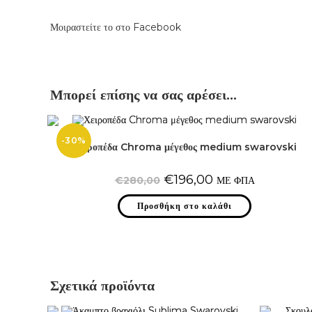
Μοιραστείτε το στο Facebook
Μπορεί επίσης να σας αρέσει…
-30%
Χειροπέδα Chroma μέγεθος medium swarovski
Original
Η
€
196,00
€
280,00
ΜΕ ΦΠΑ
price
τρέχουσα
was:
τιμή
Προσθήκη στο καλάθι
€280,00.
είναι:
€196,00.
Σχετικά προϊόντα