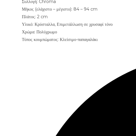
Συλλογή: Chroma
Μήκος (ελάχιστο – μέγιστο): 84 – 94 cm
Πλάτος: 2 cm
Υλικό: Κρύσταλλα, Επιμετάλλωση σε χρυσαφί τόνο
Χρώμα: Πολύχρωμο
Τύπος κουμπώματος: Κλείσιμο-παπαγαλάκι
Opens
in
a
new
window