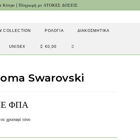
για Κύπρο | Πληρωμή με ΑΤΟΚΕΣ ΔΟΣΕΙΣ
W COLLECTION
ΡΟΛΌΓΙΑ
ΔΙΑΚΟΣΜΗΤΙΚΆ
TOGGLE
UNISEX
€
0,00
WEBSITE
roma Swarovski
SEARCH
Ε ΦΠΑ
υσα
,00.
σε χρυσαφί τόνο