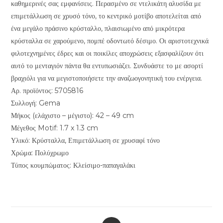
καθημερινές σας εμφανίσεις. Περασμένο σε ντελικάτη αλυσίδα με
επιμετάλλωση σε χρυσό τόνο, το κεντρικό μοτίβο αποτελείται από
ένα μεγάλο πράσινο κρύσταλλο, πλαισιωμένο από μικρότερα
κρύσταλλα σε χαρούμενο, πομπέ οδοντωτό δέσιμο. Οι αριστοτεχνικά
φιλοτεχνημένες έδρες και οι ποικίλες αποχρώσεις εξασφαλίζουν ότι
αυτό το μενταγιόν πάντα θα εντυπωσιάζει. Συνδυάστε το με ασορτί
βραχιόλι για να μεγιστοποιήσετε την αναζωογονητική του ενέργεια.
Αρ. προϊόντος: 5705816
Συλλογή: Gema
Μήκος (ελάχιστο – μέγιστο): 42 – 49 cm
Μέγεθος Motif: 1.7 x 1.3 cm
Υλικό: Κρύσταλλα, Επιμετάλλωση σε χρυσαφί τόνο
Χρώμα: Πολύχρωμο
Τύπος κουμπώματος: Κλείσιμο-παπαγαλάκι
Opens