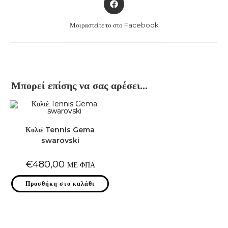
in
a
Μοιραστείτε το στο Facebook
new
window
Μπορεί επίσης να σας αρέσει…
Κολιέ Tennis Gema
swarovski
€
480,00
ΜΕ ΦΠΑ
Προσθήκη στο καλάθι