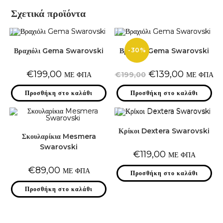
Σχετικά προϊόντα
-30%
Βραχιόλι Gema Swarovski
Βραχιόλι Gema Swarovski
Original
Η
€
199,00
€
139,00
ΜΕ ΦΠΑ
€
199,00
ΜΕ ΦΠΑ
price
τρέχουσα
was:
τιμή
Προσθήκη στο καλάθι
Προσθήκη στο καλάθι
€199,00.
είναι:
€139,00.
Κρίκοι Dextera Swarovski
Σκουλαρίκια Mesmera
Swarovski
€
119,00
ΜΕ ΦΠΑ
€
89,00
ΜΕ ΦΠΑ
Προσθήκη στο καλάθι
Προσθήκη στο καλάθι