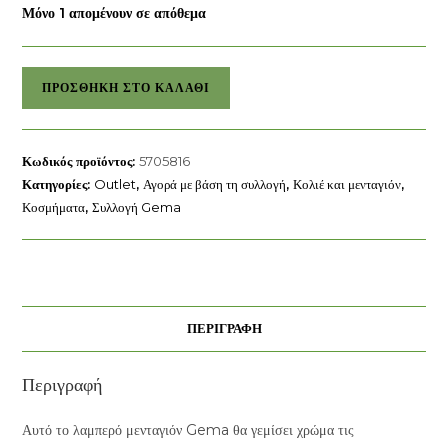
Μόνο 1 απομένουν σε απόθεμα
Μενταγιόν
ΠΡΟΣΘΉΚΗ ΣΤΟ ΚΑΛΆΘΙ
Gema
swarovski
ποσότητα
Κωδικός προϊόντος:
5705816
Κατηγορίες:
Outlet
,
Αγορά με βάση τη συλλογή
,
Κολιέ και μενταγιόν
,
Κοσμήματα
,
Συλλογή Gema
ΠΕΡΙΓΡΑΦΉ
Περιγραφή
Αυτό το λαμπερό μενταγιόν Gema θα γεμίσει χρώμα τις