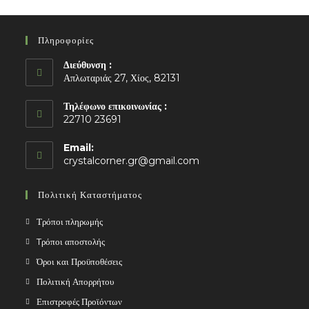
Πληροφορίες
Διεύθυνση :
Απλωταριάς 27, Χίος, 82131
Τηλέφωνο επικοινωνίας :
22710 23691
Email:
Opens
crystalcorner.gr@gmail.com
in
your
Πολιτική Καταστήματος
application
Τρόποι πληρωμής
Tρόποι αποστολής
Όροι και Προϋποθέσεις
Πολιτική Απορρήτου
Επιστροφές Προϊόντων