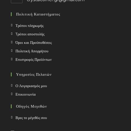
in
your
Πολιτική Καταστήματος
application
Τρόποι πληρωμής
Tρόποι αποστολής
Όροι και Προϋποθέσεις
Πολιτική Απορρήτου
Επιστροφές Προϊόντων
Υπηρεσίες Πελατών
Ο Λογαριασμός μου
Επικοινωνία
Οδηγός Μεγεθών
Βρες το μέγεθός σου