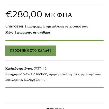
€
280,00
ΜΕ ΦΠΑ
Chandelier, Πολύχρωμα, Επιμετάλλωση σε χρυσαφί τόνο
Μόνο 1 απομένουν σε απόθεμα
Σκουλαρίκια-
ΠΡΟΣΘΉΚΗ ΣΤΟ ΚΑΛΆΘΙ
σταγόνα
Gema
Μικτές
Κωδικός προϊόντος:
5737445
κοπές
Κατηγορίες:
New Collection
,
Αγορά με βάση τη συλλογή
,
Κοσμήματα
,
Swarovski
Σκουλαρίκια
,
Συλλογή Gema
ποσότητα