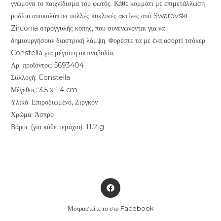
γνώμονα το παιχνίδισμα του φωτός. Κάθε κομμάτι με επιμετάλλωση
ροδίου αποκαλύπτει πολλές κυκλικές ακτίνες από Swarovski
Zirconia στρογγυλής κοπής, που συνενώνονται για να
δημιουργήσουν διαστρική λάμψη. Φορέστε τα με ένα ασορτί τσόκερ
Constella για μέγιστη ακτινοβολία.
Αρ. προϊόντος: 5693404
Συλλογή: Constella
Μέγεθος: 3.5 x 1.4 cm
Υλικό: Επιροδιωμένο, Ζιργκόν
Χρώμα: Άσπρο
Βάρος (για κάθε τεμάχιο): 11.2 g
Opens
in
a
Μοιραστείτε το στο Facebook
new