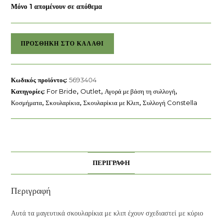
Μόνο 1 απομένουν σε απόθεμα
Κρίκοι
ΠΡΟΣΘΉΚΗ ΣΤΟ ΚΑΛΆΘΙ
Constella
Swarovski
ποσότητα
Κωδικός προϊόντος:
5693404
Κατηγορίες:
For Bride
,
Outlet
,
Αγορά με βάση τη συλλογή
,
Κοσμήματα
,
Σκουλαρίκια
,
Σκουλαρίκια με Κλιπ
,
Συλλογή Constella
ΠΕΡΙΓΡΑΦΉ
Περιγραφή
Αυτά τα μαγευτικά σκουλαρίκια με κλιπ έχουν σχεδιαστεί με κύριο