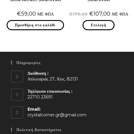
Original
Η
€
59,00
€
107,00
ΜΕ ΦΠΑ
€
179,00
ΜΕ ΦΠΑ
price
τρέχουσα
was:
τιμή
Αυτό
Προσθήκη στο καλάθι
€179,00.
Επιλογή
είναι:
το
€107,00.
προϊόν
έχει
πολλαπλές
παραλλαγές
Οι
επιλογές
μπορούν
να
Πληροφορίες
επιλεγούν
στη
σελίδα
Διεύθυνση :
του
Απλωταριάς 27, Χίος, 82131
προϊόντος
Τηλέφωνο επικοινωνίας :
22710 23691
Email:
Opens
crystalcorner.gr@gmail.com
in
your
Πολιτική Καταστήματος
application