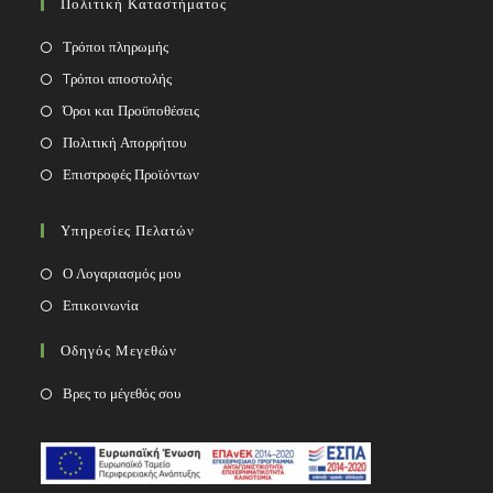
Πολιτική Καταστήματος
application
Τρόποι πληρωμής
Tρόποι αποστολής
Όροι και Προϋποθέσεις
Πολιτική Απορρήτου
Επιστροφές Προϊόντων
Υπηρεσίες Πελατών
Ο Λογαριασμός μου
Επικοινωνία
Οδηγός Μεγεθών
Βρες το μέγεθός σου