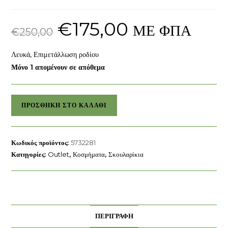
€
175,00
Original
Η
ΜΕ ΦΠΑ
price
τρέχουσα
€
250,00
was:
τιμή
€250,00.
είναι:
€175,00.
Λευκά, Επιμετάλλωση ροδίου
Μόνο 1 απομένουν σε απόθεμα
Βάσεις
ΠΡΟΣΘΉΚΗ ΣΤΟ ΚΑΛΆΘΙ
για
τρυπητά
σκουλαρίκια
Κωδικός προϊόντος:
5732281
Sublima
Κατηγορίες:
Outlet
,
Κοσμήματα
,
Σκουλαρίκια
Mεγάλα
Swarovski
ποσότητα
ΠΕΡΙΓΡΑΦΉ