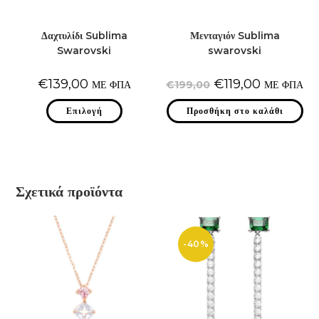
Δαχτυλίδι Sublima
Μενταγιόν Sublima
Swarovski
swarovski
Original
Η
€
139,00
€
119,00
ΜΕ ΦΠΑ
€
199,00
ΜΕ ΦΠΑ
price
τρέχουσα
was:
τιμή
Αυτό
Επιλογή
Προσθήκη στο καλάθι
€199,00.
είναι:
το
€119,00.
προϊόν
έχει
πολλαπλές
παραλλαγές.
Οι
επιλογές
μπορούν
Σχετικά προϊόντα
να
επιλεγούν
στη
σελίδα
του
προϊόντος
-40%