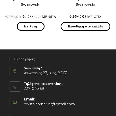
Swarovski
Swarovski
Original
Η
€
107,00
€
89,00
€
179,00
ΜΕ ΦΠΑ
ΜΕ ΦΠΑ
price
τρέχουσα
was:
τιμή
Αυτό
€179,00.
Επιλογή
είναι:
Προσθήκη στο καλάθι
το
€107,00.
προϊόν
έχει
πολλαπλές
παραλλαγές.
Οι
επιλογές
μπορούν
να
Πληροφορίες
επιλεγούν
στη
σελίδα
Διεύθυνση :
του
Απλωταριάς 27, Χίος, 82131
προϊόντος
Τηλέφωνο επικοινωνίας :
22710 23691
Email:
Opens
crystalcorner.gr@gmail.com
in
your