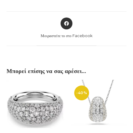
Opens
in
a
Μοιραστείτε το στο Facebook
new
window
Μπορεί επίσης να σας αρέσει…
-40%