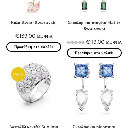
Κολιέ Swan Swarovski
Σκουλαρίκια-σταγόνα Matrix
Swarovski
€
139,00
ΜΕ ΦΠΑ
Original
Η
€
119,00
€
199,00
ΜΕ ΦΠΑ
price
τρέχουσα
Προσθήκη στο καλάθι
was:
τιμή
Προσθήκη στο καλάθι
€199,00.
είναι:
€119,00.
-40%
Δαχτυλίδι κοκτέιλ Sublima
Σκουλαρίκια Mesmera