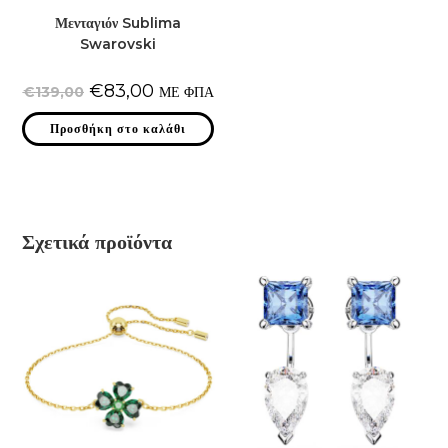
Μενταγιόν Sublima
Swarovski
Original
Η
€
83,00
€
139,00
ΜΕ ΦΠΑ
price
τρέχουσα
was:
τιμή
Προσθήκη στο καλάθι
€139,00.
είναι:
€83,00.
Σχετικά προϊόντα