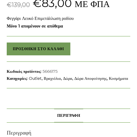
€
83,00
ΜΕ ΦΠΑ
price
τρέχουσα
€
139,00
was:
τιμή
€139,00.
είναι:
€83,00.
Φεγγάρι Λευκό Επιμετάλλωση ροδίου
Μόνο 1 απομένουν σε απόθεμα
Άκαμπτο
ΠΡΟΣΘΉΚΗ ΣΤΟ ΚΑΛΆΘΙ
βραχιόλι
Sublima
Swarovski
Κωδικός προϊόντος:
5666175
ποσότητα
Κατηγορίες:
Outlet
,
Βραχιόλια
,
Δώρα
,
Δώρα Αποφοίτησης
,
Κοσμήματα
ΠΕΡΙΓΡΑΦΉ
Περιγραφή