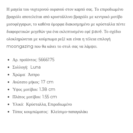
Η μαγεία του νυχτερινού ουρανού στον καρπό σας. Το επιροδιωμένο
βραχιόλι αποτελείται από κρυστάλλινο βραχιόλι με κεντρικό μοτίβο
μισοφέγγαρων, το καθένα όμορφα διακοσμημένο με κρύσταλλα πέντε
διαφορετικών μεγεθών για ένα εκλεπτυσμένο εφέ pavé. Το σχέδιο
ολοκληρώνεται με κούμπωμα ρεζέ και είναι η τέλεια επιλογή
moongazing που θα κάνει το στυλ σας να λάμψει.
Αρ. προϊόντος: 5666175
Συλλογή: Luna
Χρώμα: Άσπρο
Ανώτατο μήκος: 17 cm
Ύψος μοτίβου: 1.38 cm
Πλάτος μοτίβου: 1.55 cm
Υλικό: Κρύσταλλα, Επιροδιωμένο
Τύπος κουμπώματος: Κλείσιμο-παπαγαλάκι