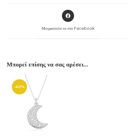
Opens
in
a
Μοιραστείτε το στο Facebook
new
window
Μπορεί επίσης να σας αρέσει…
-40%