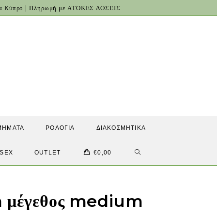
για Κύπρο | Πληρωμή με ΑΤΟΚΕΣ ΔΟΣΕΙΣ
ΜΉΜΑΤΑ
ΡΟΛΌΓΙΑ
ΔΙΑΚΟΣΜΗΤΙΚΆ
TOGGLE
ISEX
OUTLET
€
0,00
WEBSITE
a μέγεθος medium
SEARCH