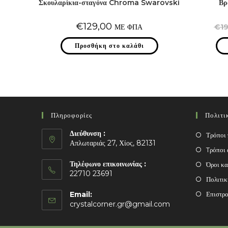
Σκουλαρίκια-σταγόνα Chroma Swarovski
Βρ
€
129,00
ΜΕ ΦΠΑ
€
1
Προσθήκη στο καλάθι
Πληροφορίες
Πολιτι
Διεύθυνση :
Τρόποι
Απλωταριάς 27, Χίος, 82131
Tρόποι 
Τηλέφωνο επικοινωνίας :
Όροι κα
22710 23691
Πολιτι
Email:
Επιστρο
Opens
crystalcorner.gr@gmail.com
in
your