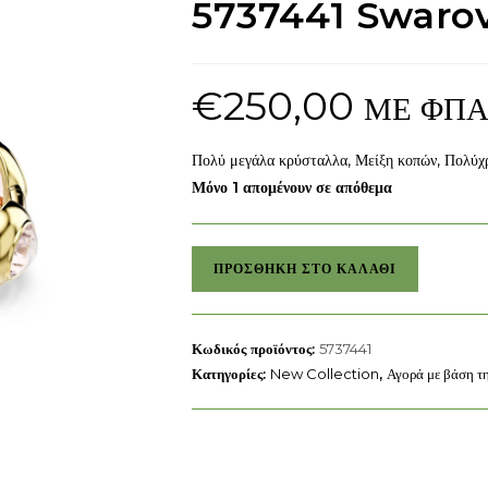
5737441 Swarov
€
250,00
ΜΕ ΦΠ
Πολύ μεγάλα κρύσταλλα, Μείξη κοπών, Πολύχ
Μόνο 1 απομένουν σε απόθεμα
Χειροπέδα
ΠΡΟΣΘΉΚΗ ΣΤΟ ΚΑΛΆΘΙ
Gema
μέγεθος
medium
Κωδικός προϊόντος:
5737441
5737441
Κατηγορίες:
New Collection
,
Αγορά με βάση τ
Swarovski
ποσότητα