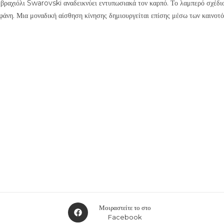
ο βραχιόλι Swarovski αναδεικνύει εντυπωσιακά τον καρπό. Το λαμπερό σχέδι
φάνη. Μια μοναδική αίσθηση κίνησης δημιουργείται επίσης μέσω των καινο
Opens
Μοιραστείτε το στο
in
Facebook