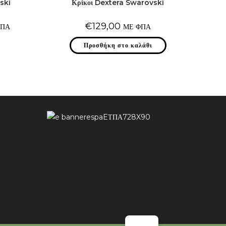
ski
Κρίκοι Dextera Swarovski
€
129,00
ΦΠΑ
ΜΕ ΦΠΑ
σα
τό
Προσθήκη στο καλάθι
0.
ϊόν
ι
λλαπλές
ραλλαγές.
λογές
ορούν
λεγούν
η
λίδα
υ
ϊόντος