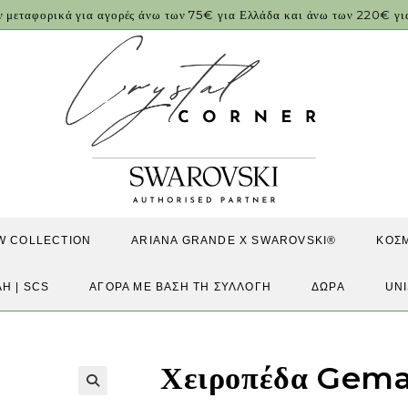
ν μεταφορικά για αγορές άνω των 75€ για Ελλάδα και άνω των 220€ 
W COLLECTION
ARIANA GRANDE X SWAROVSKI®
ΚΟΣ
ΛΗ | SCS
ΑΓΟΡΆ ΜΕ ΒΆΣΗ ΤΗ ΣΥΛΛΟΓΉ
ΔΏΡΑ
UN
Χειροπέδα Gem