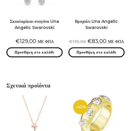
Σκουλαρίκια-σταγόνα Una
Βραχιόλι Una Angelic
Angelic Swarovski
Swarovski
Original
Η
€
129,00
€
83,00
ΜΕ ΦΠΑ
€
119,00
ΜΕ ΦΠΑ
price
τρέχουσα
was:
τιμή
Προσθήκη στο καλάθι
Προσθήκη στο καλάθι
€119,00.
είναι:
€83,00.
Σχετικά προϊόντα
-40%