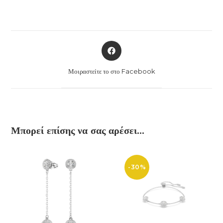
Opens
in
a
Μοιραστείτε το στο Facebook
new
window
Μπορεί επίσης να σας αρέσει…
-30%