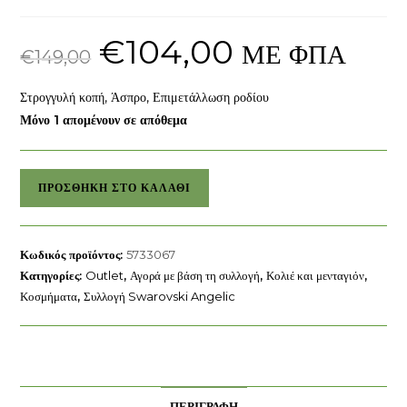
€
104,00
Original
Η
ΜΕ ΦΠΑ
price
τρέχουσα
€
149,00
was:
τιμή
€149,00.
είναι:
€104,00.
Στρογγυλή κοπή, Άσπρο, Επιμετάλλωση ροδίου
Μόνο 1 απομένουν σε απόθεμα
Μενταγιόν
ΠΡΟΣΘΉΚΗ ΣΤΟ ΚΑΛΆΘΙ
σε
σχήμα
Υ
Κωδικός προϊόντος:
5733067
Una
Κατηγορίες:
Outlet
,
Αγορά με βάση τη συλλογή
,
Κολιέ και μενταγιόν
,
Angelic
Κοσμήματα
,
Συλλογή Swarovski Angelic
Swarovski
ποσότητα
ΠΕΡΙΓΡΑΦΉ