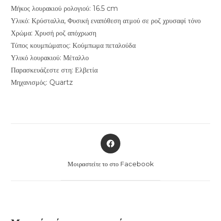
Μήκος λουρακιού ρολογιού: 16.5 cm
Υλικό: Κρύσταλλα, Φυσική εναπόθεση ατμού σε ροζ χρυσαφί τόνο
Χρώμα: Χρυσή ροζ απόχρωση
Τύπος κουμπώματος: Κούμπωμα πεταλούδα
Υλικό λουρακιού: Μέταλλο
Παρασκευάζεστε στη: Ελβετία
Μηχανισμός: Quartz
Opens
in
a
Μοιραστείτε το στο Facebook
new
window