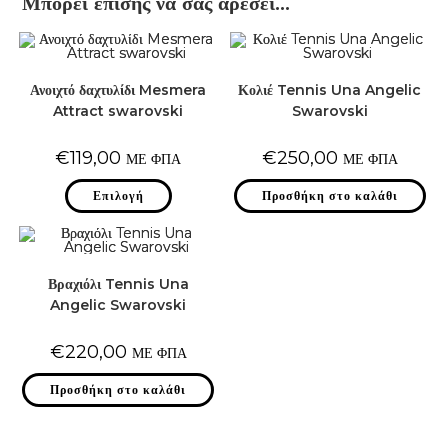
Μπορεί επίσης να σας αρέσει…
Ανοιχτό δαχτυλίδι Mesmera
Κολιέ Tennis Una Angelic
Attract swarovski
Swarovski
€
119,00
€
250,00
ΜΕ ΦΠΑ
ΜΕ ΦΠΑ
Αυτό
Επιλογή
Προσθήκη στο καλάθι
το
προϊόν
έχει
πολλαπλές
παραλλαγές.
Οι
επιλογές
Βραχιόλι Tennis Una
μπορούν
Angelic Swarovski
να
επιλεγούν
στη
€
220,00
ΜΕ ΦΠΑ
σελίδα
του
προϊόντος
Προσθήκη στο καλάθι