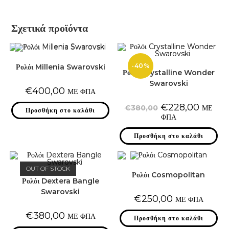
Σχετικά προϊόντα
-40%
Ρολόι Millenia Swarovski
Ρολόι Crystalline Wonder
Swarovski
€
400,00
ΜΕ ΦΠΑ
Original
Η
€
228,00
€
380,00
ΜΕ
Προσθήκη στο καλάθι
price
τρέχουσα
ΦΠΑ
was:
τιμή
€380,00.
είναι:
€228,00
Προσθήκη στο καλάθι
OUT OF STOCK
Ρολόι Cosmopolitan
Ρολόι Dextera Bangle
Swarovski
€
250,00
ΜΕ ΦΠΑ
€
380,00
ΜΕ ΦΠΑ
Προσθήκη στο καλάθι