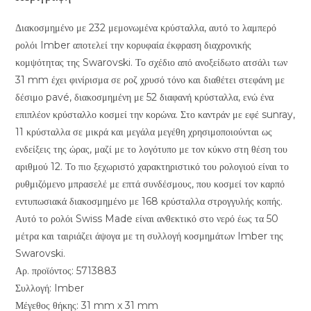
Διακοσμημένο με 232 μεμονωμένα κρύσταλλα, αυτό το λαμπερό
ρολόι Imber αποτελεί την κορυφαία έκφραση διαχρονικής
κομψότητας της Swarovski. Το σχέδιο από ανοξείδωτο ατσάλι των
31 mm έχει φινίρισμα σε ροζ χρυσό τόνο και διαθέτει στεφάνη με
δέσιμο pavé, διακοσμημένη με 52 διαφανή κρύσταλλα, ενώ ένα
επιπλέον κρύσταλλο κοσμεί την κορώνα. Στο καντράν με εφέ sunray,
11 κρύσταλλα σε μικρά και μεγάλα μεγέθη χρησιμοποιούνται ως
ενδείξεις της ώρας, μαζί με το λογότυπο με τον κύκνο στη θέση του
αριθμού 12. Το πιο ξεχωριστό χαρακτηριστικό του ρολογιού είναι το
ρυθμιζόμενο μπρασελέ με επτά συνδέσμους, που κοσμεί τον καρπό
εντυπωσιακά διακοσμημένο με 168 κρύσταλλα στρογγυλής κοπής.
Αυτό το ρολόι Swiss Made είναι ανθεκτικό στο νερό έως τα 50
μέτρα και ταιριάζει άψογα με τη συλλογή κοσμημάτων Imber της
Swarovski.
Αρ. προϊόντος: 5713883
Συλλογή: Imber
Μέγεθος θήκης: 31 mm x 31 mm