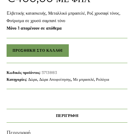
Eλβετικής κατασκευής, Μεταλλικό μπρασελέ, Ροζ χρυσαφί τόνος,
Φινίρισμα σε χρυσό σαμπανί τόνο
Μόνο 1 απομένουν σε απόθεμα
Ρολόι
ΠΡΟΣΘΉΚΗ ΣΤΟ ΚΑΛΆΘΙ
Imber
swarovski
ποσότητα
Κωδικός προϊόντος:
5713883
Κατηγορίες:
Δώρα
,
Δώρα Αποφοίτησης
,
Με μπρασελέ
,
Ρολόγια
ΠΕΡΙΓΡΑΦΉ
Περιγραφή