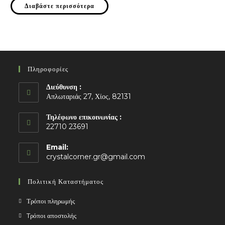
Διαβάστε περισσότερα
Πληροφορίες
Διεύθυνση :
Απλωταριάς 27, Χίος, 82131
Τηλέφωνο επικοινωνίας :
22710 23691
Email:
Opens
crystalcorner.gr@gmail.com
in
your
Πολιτική Καταστήματος
application
Τρόποι πληρωμής
Tρόποι αποστολής