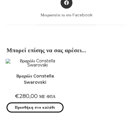
in
a
Μοιραστείτε το στο Facebook
new
window
Μπορεί επίσης να σας αρέσει…
Βραχιόλι Constella
Swarovski
€
280,00
ΜΕ ΦΠΑ
Προσθήκη στο καλάθι