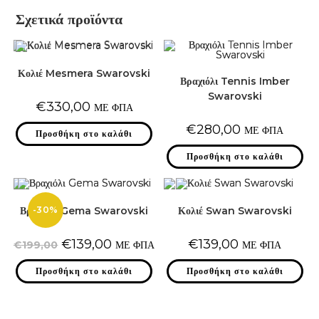
Σχετικά προϊόντα
Κολιέ Mesmera Swarovski
Βραχιόλι Tennis Imber
Swarovski
€
330,00
ΜΕ ΦΠΑ
€
280,00
ΜΕ ΦΠΑ
Προσθήκη στο καλάθι
Προσθήκη στο καλάθι
-30%
Βραχιόλι Gema Swarovski
Κολιέ Swan Swarovski
Original
Η
€
139,00
€
139,00
€
199,00
ΜΕ ΦΠΑ
ΜΕ ΦΠΑ
price
τρέχουσα
was:
τιμή
Προσθήκη στο καλάθι
€199,00.
είναι:
Προσθήκη στο καλάθι
€139,00.