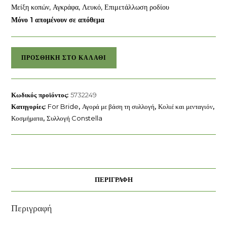
Μείξη κοπών, Αγκράφα, Λευκό, Επιμετάλλωση ροδίου
Μόνο 1 απομένουν σε απόθεμα
Κολιέ
ΠΡΟΣΘΉΚΗ ΣΤΟ ΚΑΛΆΘΙ
Constella
Swarovski
ποσότητα
Κωδικός προϊόντος:
5732249
Κατηγορίες:
For Bride
,
Αγορά με βάση τη συλλογή
,
Κολιέ και μενταγιόν
,
Κοσμήματα
,
Συλλογή Constella
ΠΕΡΙΓΡΑΦΉ
Περιγραφή