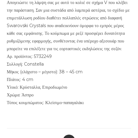
Απογειώστε τη λάμψη σας με αυτό το κολιέ σε σχήμα V που κλέβει
την παράσταση. Σαν μια συστάδα από λαμπερά αστέρια, το σχέδιο με
επιμετάλλωση ροδίου διαθέτει πολλαπλές στρώσεις από διαφανή
Swarovski Crystals που αναδεικνύουν όμορφα το εμπρός μέρος
κάθε σας εμφάνισης. Το κούμπωμα με ρεζέ προσφέρει δυνατότητα
ρυθμιζόμενης εφαρμογής, συνθέτοντας ένα υπέροχο αξεσουάρ που
μπορείτε να επιλέξετε για τις εορταστικές εκδηλώσεις της σεζόν.
Αρ. προϊόντος: 5732249
Συλλογή: Constella
Μήκος (ελάχιστο – μέγιστο): 38 – 45 cm
Πλάτος: 4 cm
Υλικό: Κρύσταλλα, Επιροδιωμένο
Χρώμα: Άσπρο
Τύπος κουμπώματος: Κλείσιμο-παπαγαλάκι
Opens