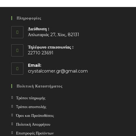
Πληροφορίες
Διεύθυνση :
Απλωταριάς 27, Χίος, 82131
Τηλέφωνο επικοινωνίας :
22710 23691
Email:
Opens
crystalcorner.gr@gmail.com
in
your
Πολιτική Καταστήματος
application
Τρόποι πληρωμής
Tρόποι αποστολής
Όροι και Προϋποθέσεις
Πολιτική Απορρήτου
Επιστροφές Προϊόντων